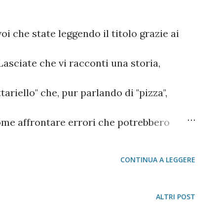
oi che state leggendo il titolo grazie ai
Lasciate che vi racconti una storia,
tariello" che, pur parlando di "pizza",
come affrontare errori che potrebbero
la struttura e quindi la vendita e le
CONTINUA A LEGGERE
timana scorsa stanco e distrutto, decisi di
ALTRI POST
a ordino una quattro stagioni che sul