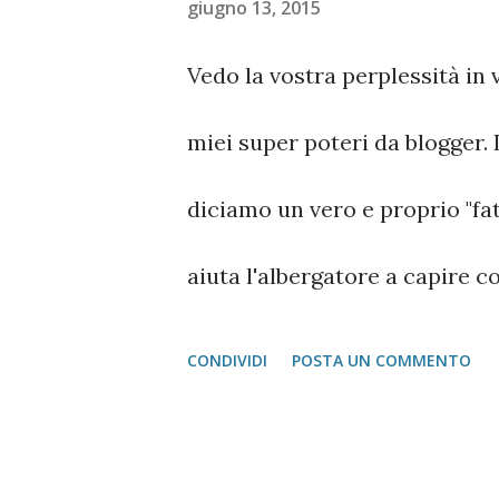
giugno 13, 2015
Vedo la vostra perplessità in v
miei super poteri da blogger. 
diciamo un vero e proprio "fat
aiuta l'albergatore a capire 
danneggiare la reputazione del
CONDIVIDI
POSTA UN COMMENTO
strategie di marketing. La set
ordinare una pizza. In pizzeri