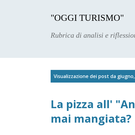
"OGGI TURISMO"
Rubrica di analisi e riflessi
P
Visualizzazione dei post da giugno
o
La pizza all' "A
s
mai mangiata?
t