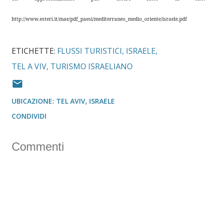
http://www.esteri.it/mae/pdf_paesi/mediterraneo_medio_oriente/i
sraele.pdf
ETICHETTE:
FLUSSI TURISTICI
ISRAELE
TEL A VIV
TURISMO ISRAELIANO
UBICAZIONE:
TEL AVIV, ISRAELE
CONDIVIDI
Commenti