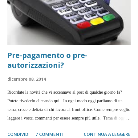
individui che nonostante il loro duro lavoro non ...
Pre-pagamento o pre-
autorizzazioni?
dicembre 08, 2014
Ricordate la novità che vi accennavo al post di qualche giorno fa?
Potete rivederlo cliccando qui . In ogni modo oggi parliamo di un
tema, croce e delizia di chi lavora al front office. Come sempre voglio
leggere i vostri commenti per essere sempre più utile. Tema di oggi?
Preautorizzazioni. Supponiamo arrivi una prenotazione alla quale
CONDIVIDI
7 COMMENTI
CONTINUA A LEGGERE
dovete verificare la copertura della carta di credito per diverse ragioni,